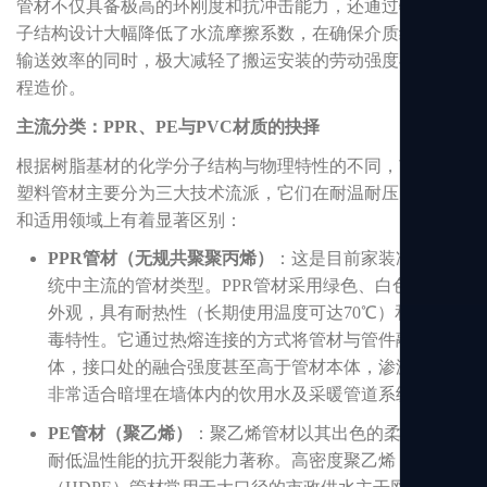
管材不仅具备极高的环刚度和抗冲击能力，还通过特殊的分
子结构设计大幅降低了水流摩擦系数，在确保介质纯净度与
输送效率的同时，极大减轻了搬运安装的劳动强度与综合工
程造价。
主流分类：PPR、PE与PVC材质的抉择
根据树脂基材的化学分子结构与物理特性的不同，市面上的
塑料管材主要分为三大技术流派，它们在耐温耐压、柔韧性
和适用领域上有着显著区别：
PPR管材（无规共聚聚丙烯）
：这是目前家装冷热水系
统中主流的管材类型。PPR管材采用绿色、白色或灰色
外观，具有耐热性（长期使用温度可达70℃）和卫生无
毒特性。它通过热熔连接的方式将管材与管件融为一
体，接口处的融合强度甚至高于管材本体，渗漏隐患，
非常适合暗埋在墙体内的饮用水及采暖管道系统。
PE管材（聚乙烯）
：聚乙烯管材以其出色的柔韧性、
耐低温性能的抗开裂能力著称。高密度聚乙烯