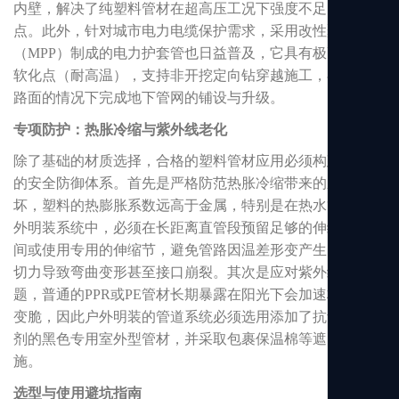
内壁，解决了纯塑料管材在超高压工况下强度不足的行业痛
点。此外，针对城市电力电缆保护需求，采用改性聚丙烯
（MPP）制成的电力护套管也日益普及，它具有极高的维卡
软化点（耐高温），支持非开挖定向钻穿越施工，在不破坏
路面的情况下完成地下管网的铺设与升级。
专项防护：热胀冷缩与紫外线老化
除了基础的材质选择，合格的塑料管材应用必须构建全方位
的安全防御体系。首先是严格防范热胀冷缩带来的应力破
坏，塑料的热膨胀系数远高于金属，特别是在热水管道或户
外明装系统中，必须在长距离直管段预留足够的伸缩补偿空
间或使用专用的伸缩节，避免管路因温差形变产生巨大的剪
切力导致弯曲变形甚至接口崩裂。其次是应对紫外线老化问
题，普通的PPR或PE管材长期暴露在阳光下会加速材料降解
变脆，因此户外明装的管道系统必须选用添加了抗紫外线助
剂的黑色专用室外型管材，并采取包裹保温棉等遮阳保护措
施。
选型与使用避坑指南