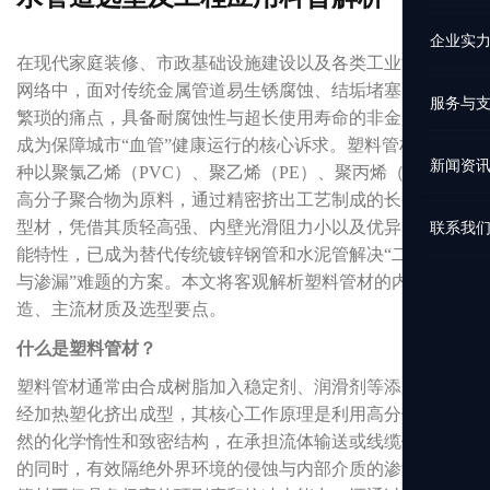
企业实
在现代家庭装修、市政基础设施建设以及各类工业流体输送
网络中，面对传统金属管道易生锈腐蚀、结垢堵塞以及施工
服务与
繁琐的痛点，具备耐腐蚀性与超长使用寿命的非金属管道正
成为保障城市“血管”健康运行的核心诉求。塑料管材作为一
新闻资
种以聚氯乙烯（PVC）、聚乙烯（PE）、聚丙烯（PP）等
高分子聚合物为原料，通过精密挤出工艺制成的长条状中空
型材，凭借其质轻高强、内壁光滑阻力小以及优异的环保节
联系我
能特性，已成为替代传统镀锌钢管和水泥管解决“二次污染
与渗漏”难题的方案。本文将客观解析塑料管材的内部构
造、主流材质及选型要点。
什么是塑料管材？
塑料管材通常由合成树脂加入稳定剂、润滑剂等添加剂后，
经加热塑化挤出成型，其核心工作原理是利用高分子材料天
然的化学惰性和致密结构，在承担流体输送或线缆保护功能
的同时，有效隔绝外界环境的侵蚀与内部介质的渗透。塑料