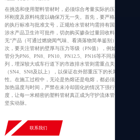
在挑选和使用塑料管材时，必须综合考量实际的压力等级、
环刚度及原料纯度以确保万无一失。首先，要严格核对产品
的执行标准与批准文号，正规给水管材均需持有国家颁发的
涉水产品卫生许可批件，切勿购买掺杂过量回收料的“三
无”产品（可通过燃烧闻气味、看滴落物简单鉴别）。其
次，要关注管材的壁厚与压力等级（PN值），例如PE给水
管分为PN6、PN8、PN10、PN12.5、PN16等不同压力系
列，埋深较大或车行道下的市政排水管则需重点关注环刚度
（SN4、SN8及以上），以保证在外部重压下的长期稳定
性。在施工过程中，无论是热熔还是电熔，都必须严格控制
加热温度与时间，严禁在未冷却固化的情况下强行调整角
度，让每一米精密的塑料管材真正成为守护流体管网系统的
坚实动脉。
联系我们