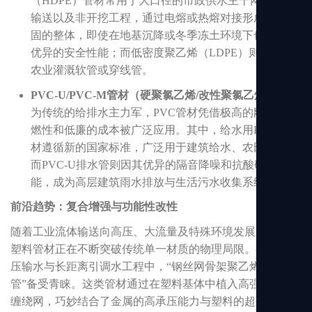
（HDPE）管材常用于大口径的市政供水主干网、燃气
输送以及非开挖工程，通过电熔或热熔对接形成极其牢
固的整体，即使在地基沉降或冬季冻土环境下也能保持
优异的安全性能；而低密度聚乙烯（LDPE）则多用于
农业灌溉软管或穿线管。
PVC-U/PVC-M管材（硬聚氯乙烯/改性聚氯乙烯）
：作
为传统的给排水主力军，PVC管材凭借极高的刚性、阻
燃性和低廉的成本被广泛应用。其中，给水用PVC-U管
材遵循新的国家标准，广泛用于建筑给水、农田灌溉；
而PVC-U排水管则因其优异的隔音降噪和抗酸碱腐蚀性
能，成为高层建筑雨水排放与生活污水收集系统。
前沿趋势：复合增强与功能性改性
随着工业流体输送向高压、大流量及特殊环境发展，新一代
塑料管材正在不断突破传统单一材质的物理局限。在市政高
压输水与长距离引调水工程中，“钢丝网骨架聚乙烯复合
管”备受青睐。这类管材通过在塑料基体中植入高强度钢丝
缠绕网，巧妙结合了金属的高承压能力与塑料的超强耐腐蚀